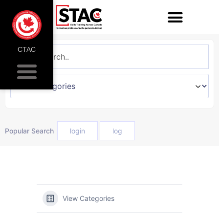
CTAC
Popular Search
login
log
View Categories