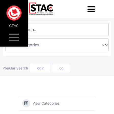
CTAC
Popular Search
login
log
View Categories